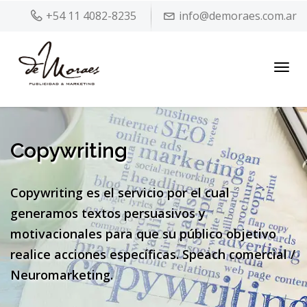
+54 11 4082-8235
info@demoraes.com.ar
Toggl
navig
Copywriting
Copywriting es el servicio por el cual
generamos textos persuasivos y
motivacionales
para que su público objetivo
realice acciones específicas. Speach comercial /
Neuromarketing.